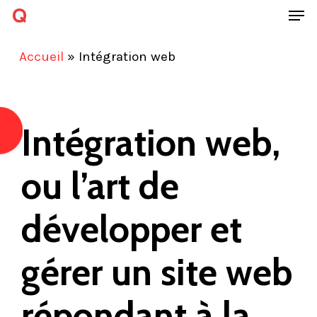
Men
Skip
to
Close
Accueil
»
Intégration web
main
Menu
content
Intégration web,
ou l’art de
développer et
gérer un site web
répondant à la