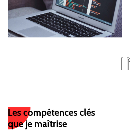
I
Les compétences clés
que je maîtrise