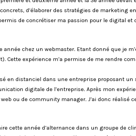
première et deuxième année et la 3e année devait êt
ts concrets, d’élaborer des stratégies de marketing 
rmis de concrétiser ma passion pour le digital et d
ère année chez un webmaster. Etant donné que je m’
net). Cette expérience m’a permise de me rendre com
sé en distanciel dans une entreprise proposant un 
unication digitale de l’entreprise. Après mon expéri
ur web ou de community manager. J’ai donc réalisé c
aire cette année d’alternance dans un groupe de cli