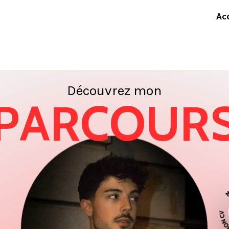
Acc
D
é
c
o
u
v
r
e
z
m
o
n
P
A
R
C
O
U
R